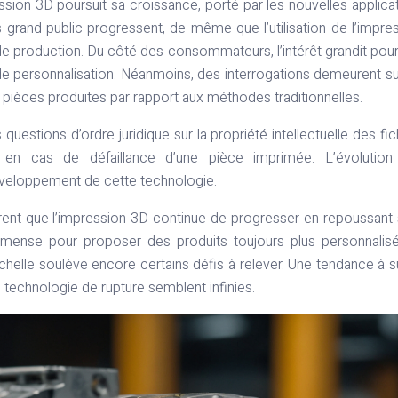
ssion 3D poursuit sa croissance, porté par les nouvelles applica
grand public progressent, de même que l’utilisation de l’impre
de production. Du côté des consommateurs, l’intérêt grandit pou
 de personnalisation. Néanmoins, des interrogations demeurent su
des pièces produites par rapport aux méthodes traditionnelles.
uestions d’ordre juridique sur la propriété intellectuelle des fic
é en cas de défaillance d’une pièce imprimée. L’évolution
éveloppement de cette technologie.
trent que l’impression 3D continue de progresser en repoussant
mmense pour proposer des produits toujours plus personnalis
elle soulève encore certains défis à relever. Une tendance à s
e technologie de rupture semblent infinies.