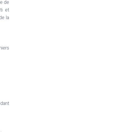
ée de
ti et
de la
niers
ndant