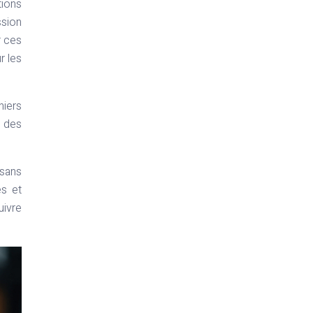
tions
ssion
r ces
r les
hiers
 des
 sans
és et
uivre