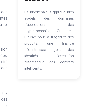
t des
La blockchain s’applique bien
entes
au-delà des domaines
aine,
d’applications des
cryptomonnaies. On peut
l’utiliser pour la traçabilité des
n
produits, une finance
usion
décentralisée, la gestion des
ées,
identités, l’exécution
ilité
automatique des contrats
t des
intelligents.
veaux
t des
. Ils