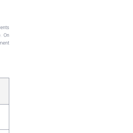
rents
e. On
ement