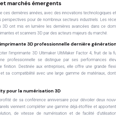
 et marchés émergents
e ces dernières années, avec des innovations technologiques e
 perspectives pour de nombreux secteurs industriels. Les réc
on 3D ont mis en lumière les dernières avancées dans ce dom
imantes et scanners 3D par des acteurs majeurs du marché.
e imprimante 3D professionnelle dernière génératio
er l’imprimante 3D Ultimaker UltiMaker Factor 4, fruit de la f
ne professionnelle se distingue par ses performances élev
finition. Destinée aux entreprises, elle offre une grande flexib
et sa compatibilité avec une large gamme de matériaux, don
ty pour la numérisation 3D
a profité de sa conférence anniversaire pour dévoiler deux nou
pareils viennent compléter une gamme déjà étoffée et apporten
tion, de vitesse de numérisation et de facilité d’utilisation