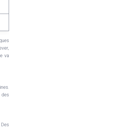
iques
ever,
re va
ines.
t des
. Des