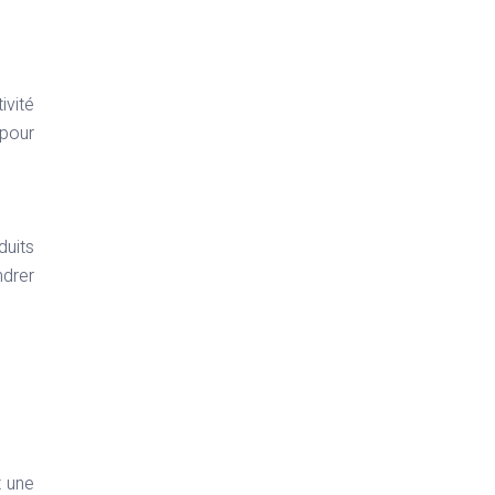
ivité
 pour
duits
ndrer
t une