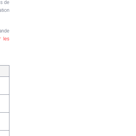
ns de
ation
rande
 les