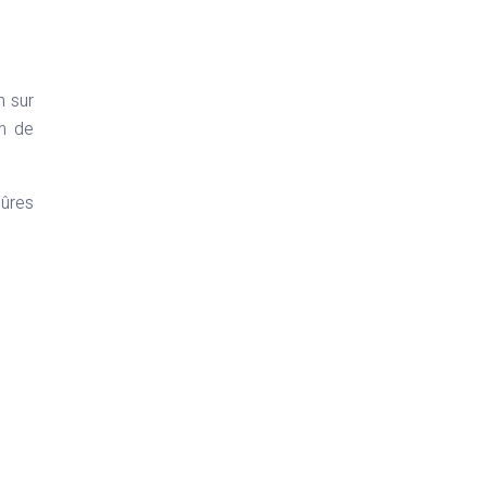
n sur
on de
sûres