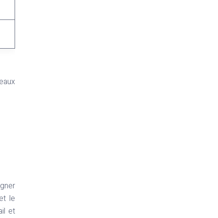
veaux
agner
et le
il et