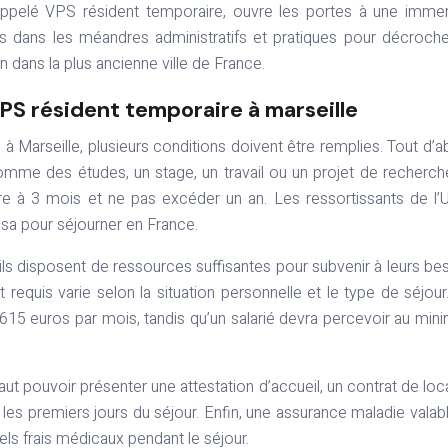
elé VPS résident temporaire, ouvre les portes à une immer
ns dans les méandres administratifs et pratiques pour décroch
n dans la plus ancienne ville de France.
 VPS résident temporaire à marseille
 Marseille, plusieurs conditions doivent être remplies. Tout d’a
, comme des études, un stage, un travail ou un projet de recherch
re à 3 mois et ne pas excéder un an. Les ressortissants de l’
sa pour séjourner en France.
ls disposent de ressources suffisantes pour subvenir à leurs be
requis varie selon la situation personnelle et le type de séjour
n 615 euros par mois, tandis qu’un salarié devra percevoir au mi
faut pouvoir présenter une attestation d’accueil, un contrat de loc
les premiers jours du séjour. Enfin, une assurance maladie valab
els frais médicaux pendant le séjour.