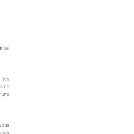
ur ou
e des
rs de
r une
 vous
r les