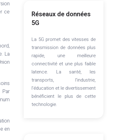
sion
er ce
Réseaux de données
5G
La 5G promet des vitesses de
bord,
transmission de données plus
e. La
rapide, une meilleure
Union
connectivité et une plus faible
latence. La santé, les
transports, l’industrie,
soins
l’éducation et le divertissement
. Par
bénéficient le plus de cette
nimum
technologie.
ation
le en