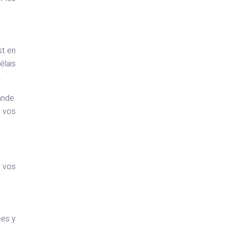
st en
élais
.
ande.
 vos
n vos
ées y