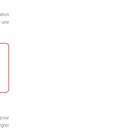
ation
e une
 pour
égrer