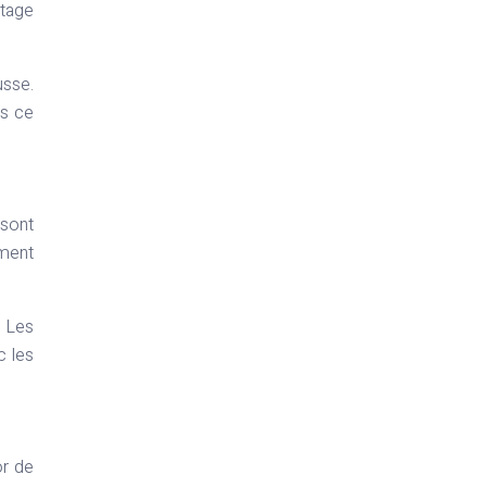
ntage
usse.
ns ce
 sont
ement
. Les
c les
or de