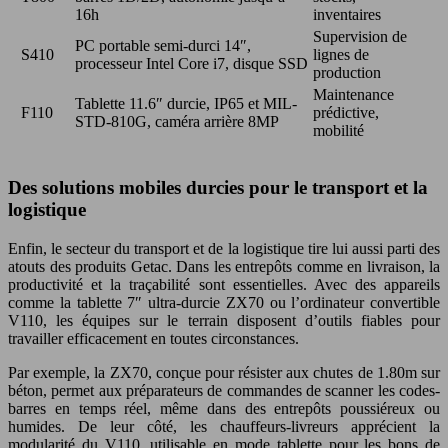
16h
inventaires
Supervision de
PC portable semi-durci 14″,
S410
lignes de
processeur Intel Core i7, disque SSD
production
Maintenance
Tablette 11.6″ durcie, IP65 et MIL-
F110
prédictive,
STD-810G, caméra arrière 8MP
mobilité
Des solutions mobiles durcies pour le transport et la
logistique
Enfin, le secteur du transport et de la logistique tire lui aussi parti des
atouts des produits Getac. Dans les entrepôts comme en livraison, la
productivité et la traçabilité sont essentielles. Avec des appareils
comme la tablette 7″ ultra-durcie ZX70 ou l’ordinateur convertible
V110, les équipes sur le terrain disposent d’outils fiables pour
travailler efficacement en toutes circonstances.
Par exemple, la ZX70, conçue pour résister aux chutes de 1.80m sur
béton, permet aux préparateurs de commandes de scanner les codes-
barres en temps réel, même dans des entrepôts poussiéreux ou
humides. De leur côté, les chauffeurs-livreurs apprécient la
modularité du V110, utilisable en mode tablette pour les bons de