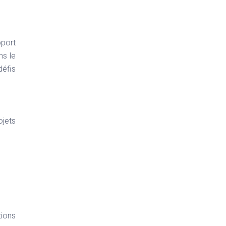
pport
ns le
éfis
ojets
tions