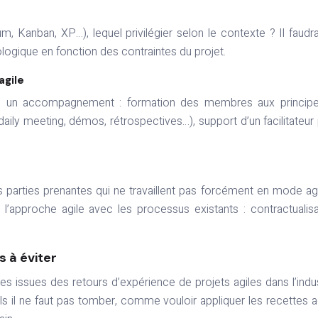
, Kanban, XP…), lequel privilégier selon le contexte ? Il faudrai
ogique en fonction des contraintes du projet.
agile
de un accompagnement : formation des membres aux principe
daily meeting, démos, rétrospectives…), support d’un facilitateur
es parties prenantes qui ne travaillent pas forcément en mode agil
l’approche agile avec les processus existants : contractualisa
s à éviter
es issues des retours d’expérience de projets agiles dans l’indus
ls il ne faut pas tomber, comme vouloir appliquer les recettes a