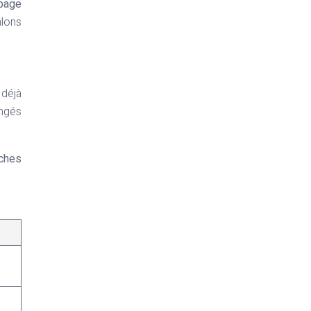
upage
lons
 déjà
angés
oches