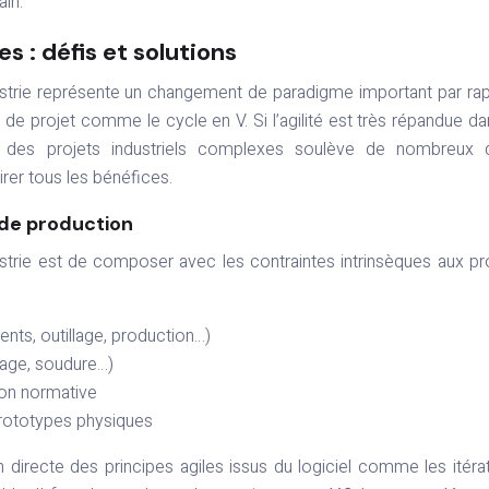
in.
s : défis et solutions
dustrie représente un changement de paradigme important par ra
de projet comme le cycle en V. Si l’agilité est très répandue da
à des projets industriels complexes soulève de nombreux d
irer tous les bénéfices.
 de production
dustrie est de composer avec les contraintes intrinsèques aux pr
ts, outillage, production…)
ulage, soudure…)
ion normative
prototypes physiques
tion directe des principes agiles issus du logiciel comme les itéra