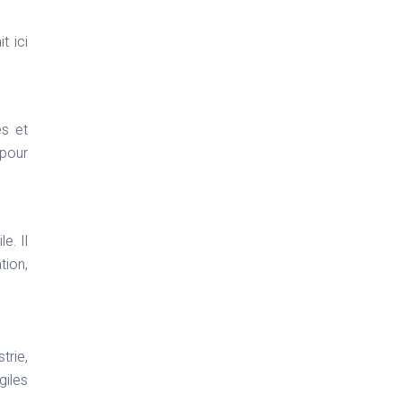
t ici
s et
 pour
e. Il
tion,
trie,
giles