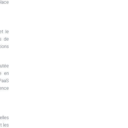
place
et le
ls de
tions
cutée
ée en
 PaaS
ience
elles
t les