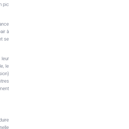
n pic
nance
air à
nt se
 leur
e, le
sion)
itres
ement
uire
nelle