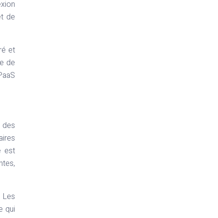
exion
et de
ré et
re de
 PaaS
e des
aires
é est
ntes,
 Les
e qui