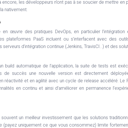
Là encore, les développeurs n’ont pas à se soucier de mettre en 
la nativement.
s
 en œuvre des pratiques DevOps, en particulier l’intégration 
es plateformes PaaS incluent ou s’interfacent avec des outi
 serveurs d’intégration continue (Jenkins, TravisCI…) et des solu
build automatique de l’application, la suite de tests est exé
 cas de succès une nouvelle version est directement déploy
n réactivité et en agilité avec un cycle de release accéléré. Le
nnalités en continu et ainsi d’améliorer en permanence l’expér
s souvent un meilleur investissement que les solutions traditionn
ge (payez uniquement ce que vous consommez) limite fortemen