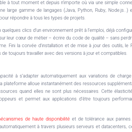
ible à tout moment et depuis n’importe où via une simple conn
une large gamme de langages (Java, Python, Ruby, Node.js…) 
pour répondre à tous les types de projets.
quelques clics d’un environnement prêt à l’emploi, déjà configu
sur leur cœur de métier – écrire du code de qualité – sans perd
. Fini la corvée d’installation et de mise à jour des outils, le
de toujours travailler avec des versions à jour et compatibles.
apacité à s’adapter automatiquement aux variations de charg
t, la plateforme alloue instantanément des ressources supplément
ssources quand elles ne sont plus nécessaires. Cette élasticit
ppeurs et permet aux applications d’être toujours performa
écanismes de haute disponibilité
et de tolérance aux pannes.
automatiquement à travers plusieurs serveurs et datacenters, c