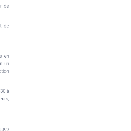
ur de
t de
rs en
on un
ction
 30 à
eurs,
gages