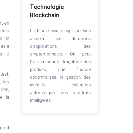
Technologie
Blockchain
nt en
ments
La blockchain s’applique bien
te un
au-delà des domaines
 as a
d’applications des
r le
cryptomonnaies. On peut
l’utiliser pour la traçabilité des
produits, une finance
test,
décentralisée, la gestion des
t les
identités, l’exécution
nées,
automatique des contrats
e, la
intelligents.
ment