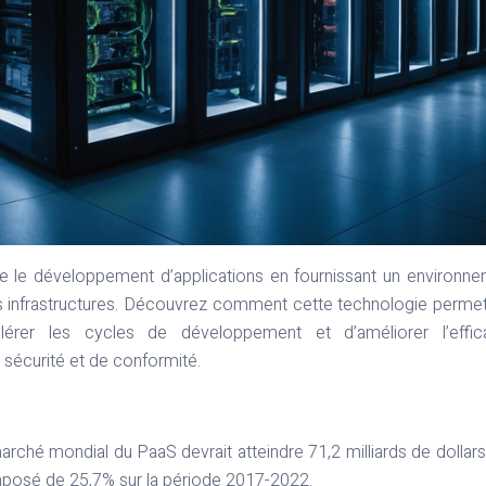
ne le développement d’applications en fournissant un environn
des infrastructures. Découvrez comment cette technologie perme
lérer les cycles de développement et d’améliorer l’effica
 sécurité et de conformité.
ché mondial du PaaS devrait atteindre 71,2 milliards de dollars 
mposé de 25,7% sur la période 2017-2022.